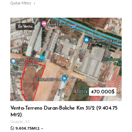
Quitar Filtros
En Venta
ID I12
470.000
$
Venta-Terreno Duran-Boliche Km 31/2 (9.404.75
Mt2).
Guayas
,
EC
9.404.75Mt2.
–