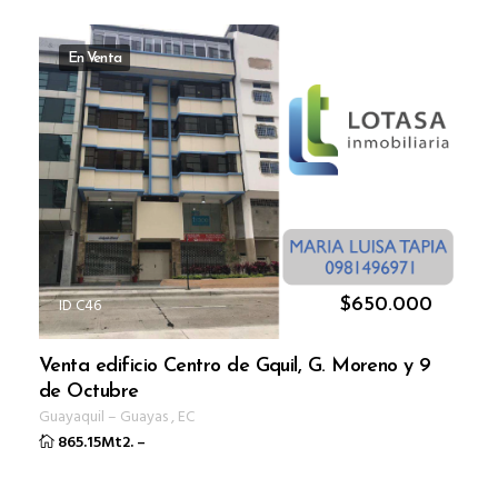
En Venta
ID C46
$
650.000
Venta edificio Centro de Gquil, G. Moreno y 9
de Octubre
Guayaquil
–
Guayas
,
EC
865.15Mt2.
–