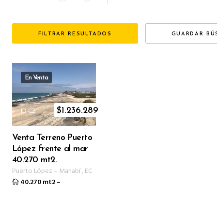
FILTRAR RESULTADOS
GUARDAR BÚ
En Venta
ID C2
$
1.236.289
Venta Terreno Puerto
López frente al mar
40.270 mt2.
Puerto López
–
Manabí
,
EC
40.270 mt2
–