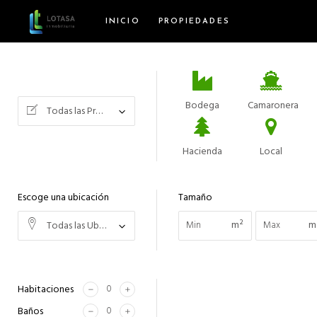
INICIO
PROPIEDADES
Bodega
Camaronera
Todas las Propiedades
Hacienda
Local
Escoge una ubicación
Tamaño
m²
m
Todas las Ubicaciones
Habitaciones
Baños