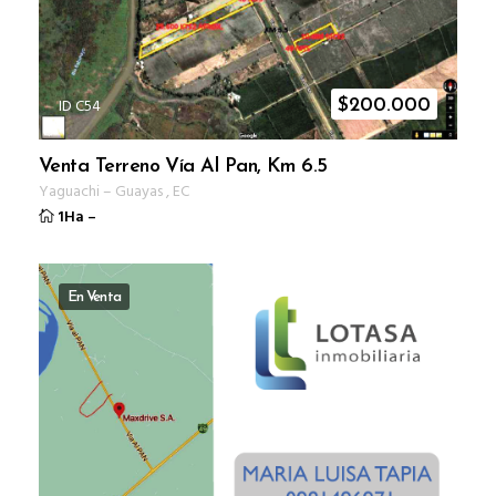
ID C54
$
200.000
Venta Terreno Vía Al Pan, Km 6.5
Yaguachi
–
Guayas
,
EC
1Ha
–
En Venta