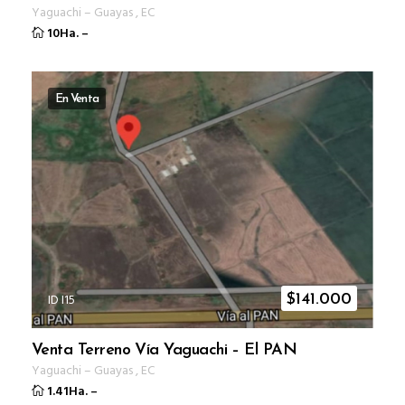
Yaguachi
–
Guayas
,
EC
10Ha.
–
En Venta
ID I15
$
141.000
Venta Terreno Vía Yaguachi – El PAN
Yaguachi
–
Guayas
,
EC
1.41Ha.
–