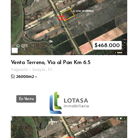
ID C55
$
468.000
Venta Terreno, Vía al Pan Km 6.5
Yaguachi
–
Guayas
,
EC
26000m2
–
En Venta