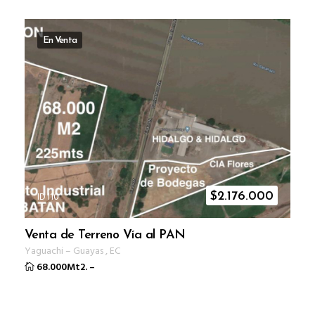
En Venta
ID I10
$
2.176.000
Venta de Terreno Vía al PAN
Yaguachi
–
Guayas
,
EC
68.000Mt2.
–