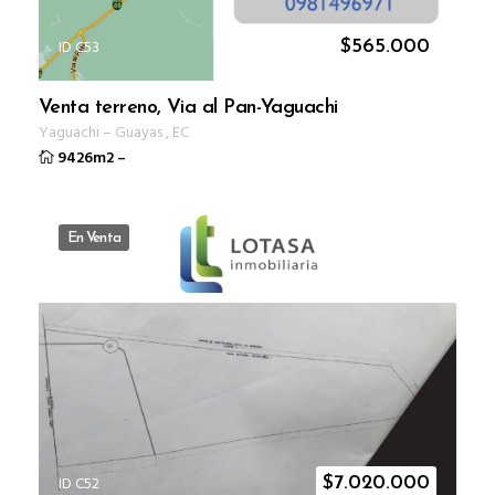
ID C53
$
565.000
Venta terreno, Via al Pan-Yaguachi
Yaguachi
–
Guayas
,
EC
9426m2
–
En Venta
ID C52
$
7.020.000