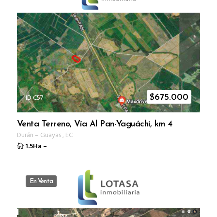
ID C57
$
675.000
Venta Terreno, Vía Al Pan-Yaguáchi, km 4
Durán
–
Guayas
,
EC
1.5Ha
–
En Venta