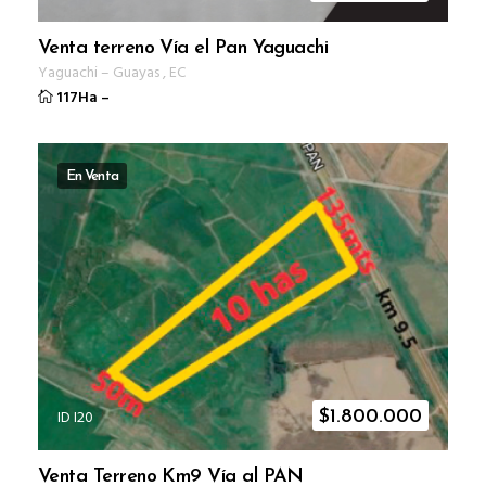
Venta terreno Vía el Pan Yaguachi
Yaguachi
–
Guayas
,
EC
117Ha
–
En Venta
ID I20
$
1.800.000
Venta Terreno Km9 Vía al PAN