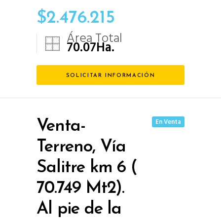
$
2.476.215
Área Total
70.07
Ha.
SOLICITAR INFORMACIÓN
En Venta
Venta-
Terreno, Vía
Salitre km 6 (
70.749 Mt2).
Al pie de la