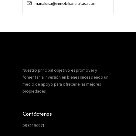
marialuisa@inmobiliarialotasa.com
Nuestro principal objetivo es promover y
fomentar la inversión en bienes raíces siendo un
medio de apoyo para ofrecerle las mejores
propiedades.
Contáctenos
0981496971