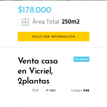
$
178.000
Área Total
250
m2
SOLICITAR INFORMACIÓN
En Venta
Venta casa
en Vicriel,
2plantas
Código:
V46
0
1689