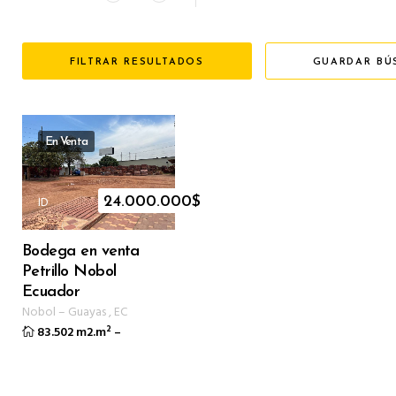
FILTRAR RESULTADOS
GUARDAR BÚ
En Venta
ID
24.000.000
$
Bodega en venta
Petrillo Nobol
Ecuador
Nobol
–
Guayas
,
EC
83.502 m2.m²
–