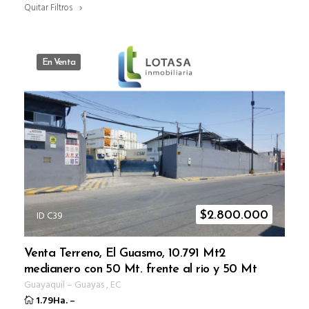
Quitar Filtros
En Venta
ID C39
$
2.800.000
Venta Terreno, El Guasmo, 10.791 Mt2
medianero con 50 Mt. frente al rio y 50 Mt
Guayaquil
–
Guayas
,
EC
1.79Ha.
–