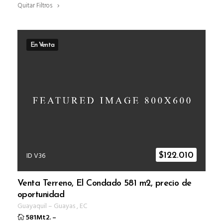
Quitar Filtros
En Venta
ID V36
$
122.010
Venta Terreno, El Condado 581 m2, precio de
oportunidad
Guayaquil
–
Guayas
,
EC
581Mt2.
–