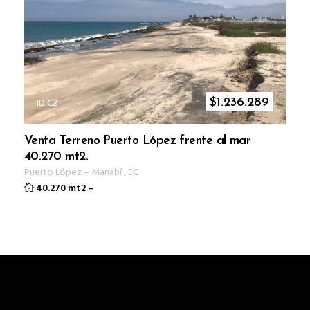
ID C2
$
1.236.289
Venta Terreno Puerto López frente al mar
40.270 mt2.
Puerto López
–
Manabí
,
EC
40.270 mt2
–